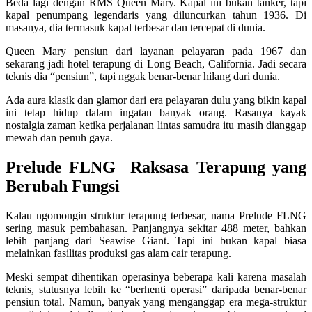
Beda lagi dengan
RMS Queen Mary
. Kapal ini bukan tanker, tapi
kapal penumpang legendaris yang diluncurkan tahun 1936. Di
masanya, dia termasuk kapal terbesar dan tercepat di dunia.
Queen Mary pensiun dari layanan pelayaran pada 1967 dan
sekarang jadi hotel terapung di Long Beach, California. Jadi secara
teknis dia “pensiun”, tapi nggak benar-benar hilang dari dunia.
Ada aura klasik dan glamor dari era pelayaran dulu yang bikin kapal
ini tetap hidup dalam ingatan banyak orang. Rasanya kayak
nostalgia zaman ketika perjalanan lintas samudra itu masih dianggap
mewah dan penuh gaya.
Prelude FLNG Raksasa Terapung yang
Berubah Fungsi
Kalau ngomongin struktur terapung terbesar, nama
Prelude FLNG
sering masuk pembahasan. Panjangnya sekitar 488 meter, bahkan
lebih panjang dari Seawise Giant. Tapi ini bukan kapal biasa
melainkan fasilitas produksi gas alam cair terapung.
Meski sempat dihentikan operasinya beberapa kali karena masalah
teknis, statusnya lebih ke “berhenti operasi” daripada benar-benar
pensiun total. Namun, banyak yang menganggap era mega-struktur