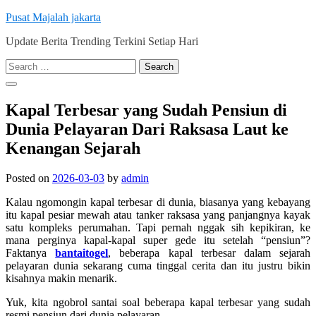
Skip
Pusat Majalah jakarta
to
Update Berita Trending Terkini Setiap Hari
content
Search
for:
Kapal Terbesar yang Sudah Pensiun di
Dunia Pelayaran Dari Raksasa Laut ke
Kenangan Sejarah
Posted on
2026-03-03
by
admin
Kalau ngomongin kapal terbesar di dunia, biasanya yang kebayang
itu kapal pesiar mewah atau tanker raksasa yang panjangnya kayak
satu kompleks perumahan. Tapi pernah nggak sih kepikiran, ke
mana perginya kapal-kapal super gede itu setelah “pensiun”?
Faktanya
bantaitogel
, beberapa kapal terbesar dalam sejarah
pelayaran dunia sekarang cuma tinggal cerita dan itu justru bikin
kisahnya makin menarik.
Yuk, kita ngobrol santai soal beberapa kapal terbesar yang sudah
resmi pensiun dari dunia pelayaran.