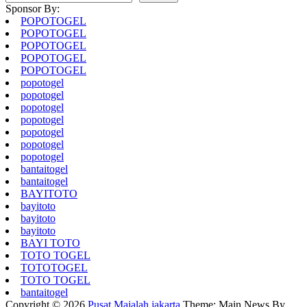
Sponsor By:
POPOTOGEL
POPOTOGEL
POPOTOGEL
POPOTOGEL
POPOTOGEL
popotogel
popotogel
popotogel
popotogel
popotogel
popotogel
popotogel
bantaitogel
bantaitogel
BAYITOTO
bayitoto
bayitoto
bayitoto
BAYI TOTO
TOTO TOGEL
TOTOTOGEL
TOTO TOGEL
bantaitogel
Copyright © 2026
Pusat Majalah jakarta
Theme: Main News By