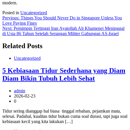
modern.
Posted in
Uncategorized
Post
Previous:
Things You Should Never Do in Singapore Unless You
Love Paying Fines
navigation
Next:
Pemimpin Tertinggi Iran Ayatollah Ali Khamenei Meninggal
di Usia 86 Tahun Setelah Serangan Militer Gabungan AS-Israel
Related Posts
Uncategorized
5 Kebiasaan Tidur Sederhana yang Diam
Diam Bikin Tubuh Lebih Sehat
admin
2026-02-23
0
Tidur sering dianggap hal biasa tinggal rebahan, pejamkan mata,
selesai. Padahal, kualitas tidur bukan cuma soal durasi, tapi juga soal
kebiasaan kecil yang kita lakukan […]