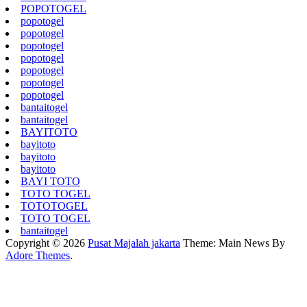
POPOTOGEL
popotogel
popotogel
popotogel
popotogel
popotogel
popotogel
popotogel
bantaitogel
bantaitogel
BAYITOTO
bayitoto
bayitoto
bayitoto
BAYI TOTO
TOTO TOGEL
TOTOTOGEL
TOTO TOGEL
bantaitogel
Copyright © 2026
Pusat Majalah jakarta
Theme: Main News By
Adore Themes
.