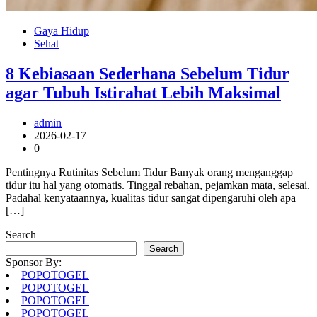
Gaya Hidup
Sehat
8 Kebiasaan Sederhana Sebelum Tidur
agar Tubuh Istirahat Lebih Maksimal
admin
2026-02-17
0
Pentingnya Rutinitas Sebelum Tidur Banyak orang menganggap
tidur itu hal yang otomatis. Tinggal rebahan, pejamkan mata, selesai.
Padahal kenyataannya, kualitas tidur sangat dipengaruhi oleh apa
[…]
Search
Search
Sponsor By:
POPOTOGEL
POPOTOGEL
POPOTOGEL
POPOTOGEL