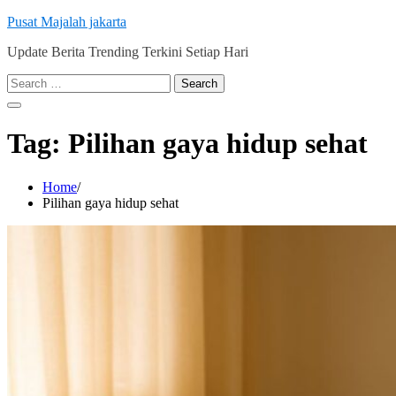
Skip
Pusat Majalah jakarta
to
Update Berita Trending Terkini Setiap Hari
content
Search
for:
Tag:
Pilihan gaya hidup sehat
Home
Pilihan gaya hidup sehat